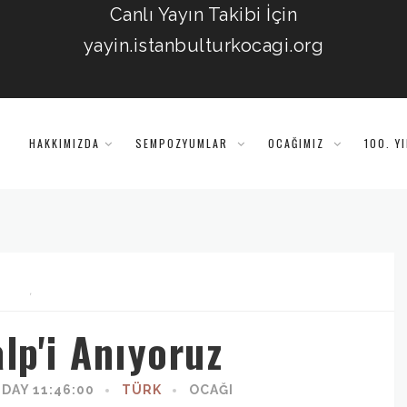
Canlı Yayın Takibi İçin
yayin.istanbulturkocagi.org
HAKKIMIZDA
SEMPOZYUMLAR
OCAĞIMIZ
100. Y
,
lp'i Anıyoruz
DAY 11:46:00
TÜRK
OCAĞI