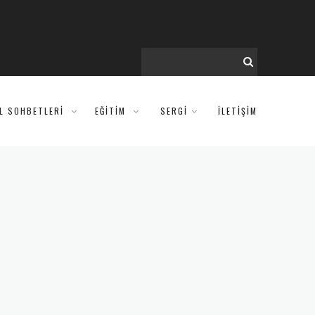
IL SOHBETLERI
EĞITIM
SERGİ
İLETİŞİM