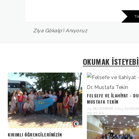
T
Ziya
Gökalp'i
Anıyoruz
OKUMAK İSTEYEBİ
FELSEFE VE İLAHIYAT - DO
MUSTAFA TEKIN
29 DECEMBER 2013 SUNDA
09:02:00
KIRIMLI ÖĞRENCILERIMIZIN