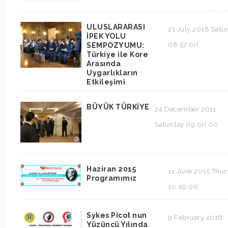
ULUSLARARASI
21 July 2018 Satu
İPEK YOLU
08:57:00
SEMPOZYUMU:
Türkiye ile Kore
Arasında
Uygarlıkların
Etkileşimi
BÜYÜK TÜRKİYE
24 December 2011
Saturday 09:00:00
Haziran 2015
11 June 2015 Thur
Programımız
10:49:00
Sykes Picot nun
9 February 2016
Yüzüncü Yılında