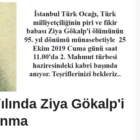
lında Ziya Gökalp'i
Anma