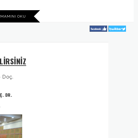
AMAMINI OKU
LİRSİNİZ
Ç. DR.
Y