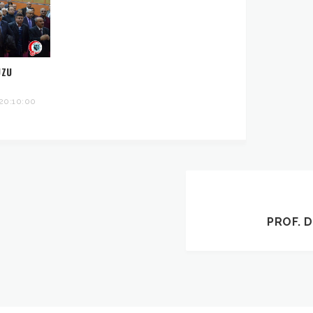
UZU
20:10:00
PROF. D