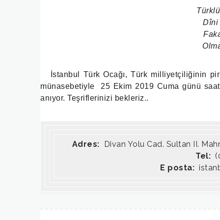
Türklü
Dîni 
Faka
Olma
İstanbul Türk Ocağı, Türk milliyetçiliğinin pi
münasebetiyle 25 Ekim 2019 Cuma günü saat 1
anıyor. Teşriflerinizi bekleriz..
Adres:
Divan Yolu Cad. Sultan II. Ma
Tel:
(0
E posta:
istan