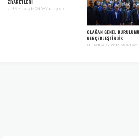
ZIYARETLERI
7 JULY 2014 MONDAY 12:43:00
OLAĞAN GENEL KURULUM
GERÇEKLEŞTIRDIK
11 JANUARY 2016 MONDAY 