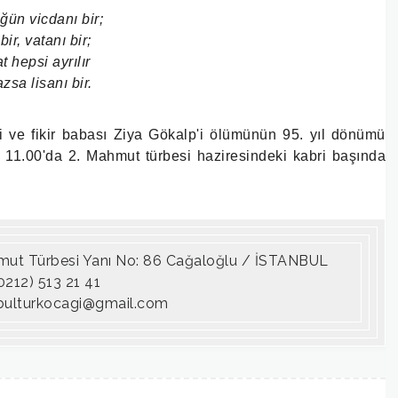
ğün vicdanı bir;
bir, vatanı bir;
t hepsi ayrılır
zsa lisanı bir.
ri ve fikir babası Ziya Gökalp'i ölümünün 95. yıl dönümü
1.00'da 2. Mahmut türbesi haziresindeki kabri başında
hmut Türbesi Yanı No: 86 Cağaloğlu / İSTANBUL
212) 513 21 41
bulturkocagi@gmail.com