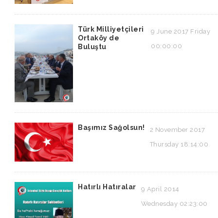
Türk Milliyetçileri
9 June 2017 Friday
Ortaköy de
00:00:00
Buluştu
Başımız Sağolsun!
2 November 2017
Thursday 18:14:00
Hatırlı Hatıralar
9 April 2014
Wednesday 02:23:00