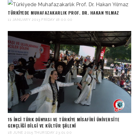
TÜRKIYEDE MUHAFAZAKARLIK PROF. DR. HAKAN YILMAZ
11 JANUARY 2013 FRIDAY 18:00:00
15 INCI TÜRK DÜNYASI VE TÜRKIYE MISAFIRI ÜNIVERSITE
GENÇLIĞI BILGI VE KÜLTÜR ŞÖLENI
18 JUNE 2015 THURSDAY 23:01:00