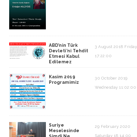
ABD’nin Türk
3 August 2018 Friday
Devleti’ni Tehdit
17:22:00
Etmesi Kabul
Edilemez
Kasim 2019
30 October 2019
Programimiz
Wednesday 11:02:00
Suriye
29 February 2020
Meselesinde
Saturday 18:14:00
Şimdi Ne