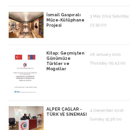
İsmail Gaspıralı
3 May 2014 Saturday
Müze-Kütüphane
23:39:00
Projesi
Kitap: Geçmişten
28 January 2021
Günümüze
Thursday 09:43:00
Türkler ve
Moğollar
ALPER ÇAĞLAR -
4 December 2016
TÜRK VE SİNEMASI
Sunday 15:36:00