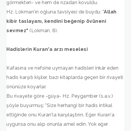
görmekten- ve hem de rızadan kovuldu.
Hz. Lokman'ın oğluna tavsiyesi de buydu: "
Allah
kibir taslayanı, kendini beğenip övüneni
sevmez"
(Lokman, 8).
Hadislerin Kuran'a arzı meselesi
Kafasına ve nefsine uymayan hadisleri inkâr eden
hadis karşıtı kişiler, bazı kitaplarda geçen bir rivayeti
önünüze koyarlar.
Bu rivayete göre -güya- Hz. Peygamber (s.a.v.)
şöyle buyurmuş: "Size herhangi bir hadis intikal
ettiğinde onu Kuran'la karşılaştırın. Eğer Kuran'a
uygunsa onu alıp onunla amel edin. Yok eğer