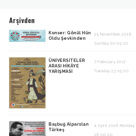
Arşivden
Konser: Gönül Hün
25 November 2018
Oldu Şevkinden
Sunday 20:05:00
ÜNİVERSİTELER
7 February 2017
ARASI HİKÂYE
Tuesday 23:05:00
YARIŞMASI
Başbuğ Alparslan
4 April 2016 Monday
Türkeş
16:00:00