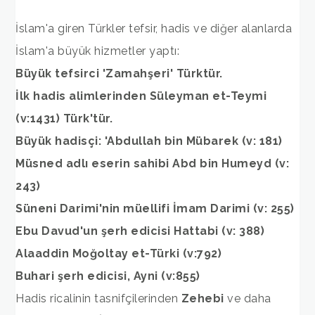
İslam'a giren Türkler tefsir, hadis ve diğer alanlarda
İslam'a büyük hizmetler yaptı:
Büyük tefsirci 'Zamahşeri' Türktür.
İlk hadis alimlerinden Süleyman et-Teymi
(v:1431) Türk'tür.
Büyük hadisçi: 'Abdullah bin Mübarek (v: 181)
Müsned adlı eserin sahibi Abd bin Humeyd (v:
243)
Süneni Darimi'nin müellifi İmam Darimi (v: 255)
Ebu Davud'un şerh edicisi Hattabi (v: 388)
Alaaddin Moğoltay et-Türki (v:792)
Buhari şerh edicisi, Ayni (v:855)
Hadis ricalinin tasnifçilerinden
Zehebi
ve daha