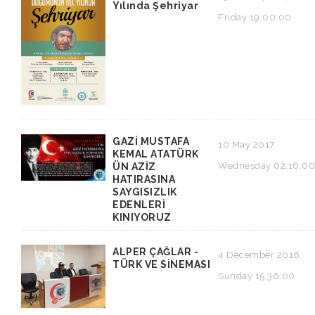
Yılında Şehriyar
Friday 19:00:00
GAZİ MUSTAFA
10 May 2017
KEMAL ATATÜRK
Wednesday 02:16:00
ÜN AZİZ
HATIRASINA
SAYGISIZLIK
EDENLERİ
KINIYORUZ
ALPER ÇAĞLAR -
4 December 2016
TÜRK VE SİNEMASI
Sunday 15:36:00