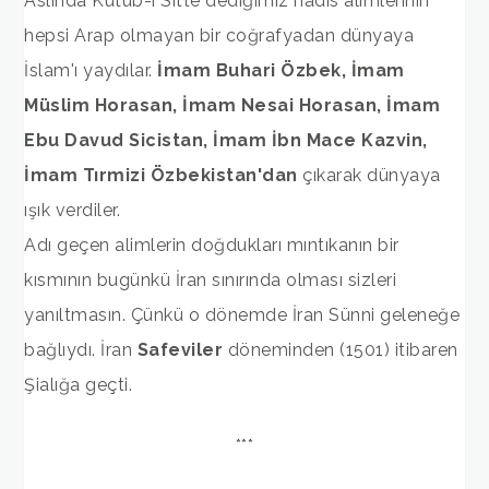
Aslında Kütüb-i Sitte dediğimiz hadis alimlerinin
hepsi Arap olmayan bir coğrafyadan dünyaya
İslam'ı yaydılar.
İmam Buhari Özbek, İmam
Müslim Horasan, İmam Nesai Horasan, İmam
Ebu Davud Sicistan, İmam İbn Mace Kazvin,
İmam Tırmizi Özbekistan'dan
çıkarak dünyaya
ışık verdiler.
Adı geçen alimlerin doğdukları mıntıkanın bir
kısmının bugünkü İran sınırında olması sizleri
yanıltmasın. Çünkü o dönemde İran Sünni geleneğe
bağlıydı. İran
Safeviler
döneminden (1501) itibaren
Şialığa geçti.
***