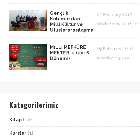
Gençlik
22 February 2017
Kolumuzdan -
Wednesday 22:18:00
Milli Kültür ve
Uluslararasılaşma
MİLLİ MEFKÛRE
29 February 2016
MEKTEBİ 2 (2016
Monday 11:52:00
Dönemi)
Kategorilerimiz
Kitap
(12)
Kurslar
(1)