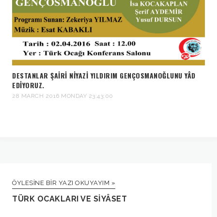
DESTANLAR ŞAIRI NIYAZI YILDIRIM GENÇOSMANOĞLUNU YÂD
EDIYORUZ.
28 MARCH 2016 MONDAY 23:43:00
ÖYLESINE BIR YAZI OKUYAYIM »
TÜRK OCAKLARI VE SİYÂSET