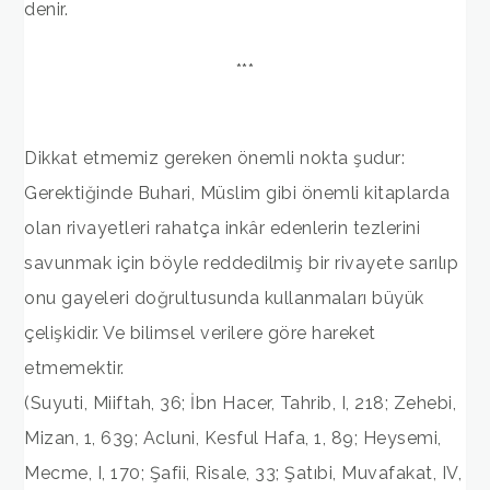
denir.
***
Dikkat etmemiz gereken önemli nokta şudur:
Gerektiğinde Buhari, Müslim gibi önemli kitaplarda
olan rivayetleri rahatça inkâr edenlerin tezlerini
savunmak için böyle reddedilmiş bir rivayete sarılıp
onu gayeleri doğrultusunda kullanmaları büyük
çelişkidir. Ve bilimsel verilere göre hareket
etmemektir.
(Suyuti, Miiftah, 36; İbn Hacer, Tahrib, I, 218; Zehebi,
Mizan, 1, 639; Acluni, Kesful Hafa, 1, 89; Heysemi,
Mecme, I, 170; Şafii, Risale, 33; Şatıbi, Muvafakat, IV,