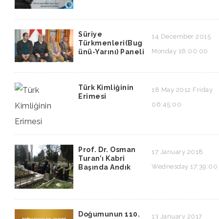
Süriye
14 December 2015
Türkmenleri(Bug
Monday 16:00:00
ünü-Yarını) Paneli
Türk Kimliğinin
18 May 2012 Friday
Erimesi
06:45:00
Prof. Dr. Osman
17 January 2018
Turan’ı Kabri
Wednesday 17:39:00
Başında Andık
Doğumunun 110.
13 January 2017