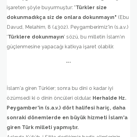
işareten şöyle buyurmuştur: "
Türkler size
dokunmadıkça siz de onlara dokunmayın"
(Ebu
Davud, Melahim, 8 (4302). Peygamberimiz'in (s.a.v.)
'
Türklere dokunmayın
' sözü, bu milletin İslam'ın
güçlenmesine yapacağı katkıya işaret olabilir.
***
İslam'a giren Türkler; sonra bu dini o kadar iyi
özümsedi ki o dinin öncüleri oldular.
Herhalde Hz.
Peygamber'in (s.a.v.) dört halifesi hariç, daha
sonraki dönemlerde en büyük hizmeti İslam'a
giren Türk milleti yapmıştır.