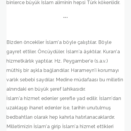
binlerce büyük İslam aliminin hepsi Türk kökenlidir.
***
Bizden öncekiler İslam'a böyle çalıştılar. Böyle
gayret ettiler. Öncüydüler. İslam'a âşıktılar. Kuran'a
hizmetkârlık yaptılar. Hz. Peygamber'e (s.a.v.)
müthiş bir aşkla bağlandılar. Harameyn'i korumayı
varlık sebebi saydılar. Medine müdafaası bu milletin
alnındaki en büyük şeref lahikasıdır.
İslam'a hizmet edenler şerefle yad edilir. İslam'dan
uzaklaşıp ihanet edenler ise, tarihin unutulmuş
bedbahtları olarak hep kahırla hatırlanacaklardır.
Milletimizin İslam'a girip İslam'a hizmet ettikleri