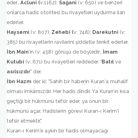
eder
. Acluni (
v:1162);
Sağani
(v: 650) ve benzeri
onlarca hadis otoritesi bu rivayetleri uydurma ilan
ederler.
Haysemi
(v: 807);
Zehebi (
v: 748);
Darekutni
(v:
385) bu rivayetlerin ravilerini şiddetle tenkit ederler.
İbn Main
'in (v: 458) görüşü de böyledir
. İmam
Kutubi
(v: 671) bu rivayetleri reddeder. "
Batıl
ve
asılsızdır
" der.
İbn Hazm
der ki: "Sahih bir haberin Kuran'a muhalif
olması imkânsızdır. Her hadis dindir. Ya Kuran'ın kısa
geçtiği bir hükmünü tefsir eder, ya onun bir
hükmünü açar. Hadislerin görevi Kuran-ı Kerim'i
tefsir etmektir."
Kuran-ı Kerim'e aykırı bir hadis olmayacağı