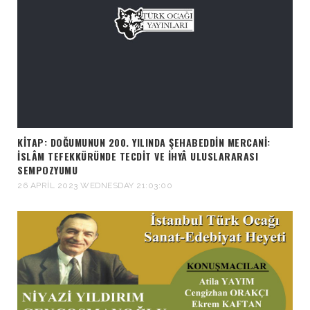
KITAP: DOĞUMUNUN 200. YILINDA ŞEHABEDDİN MERCANİ:
İSLÂM TEFEKKÜRÜNDE TECDİT VE İHYÂ ULUSLARARASI
SEMPOZYUMU
26 APRIL 2023 WEDNESDAY 21:03:00