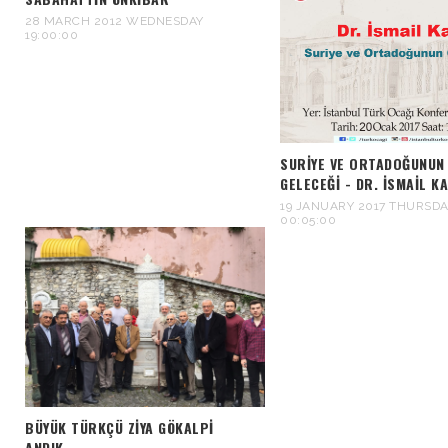
28 MARCH 2012 WEDNESDAY
19:00:00
SURIYE VE ORTADOĞUNUN
GELECEĞI - DR. İSMAIL K
19 JANUARY 2017 THURSDA
00:05:00
BÜYÜK TÜRKÇÜ ZIYA GÖKALPI
ANDIK