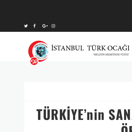
TÜRKİYE’nin SA
Ö