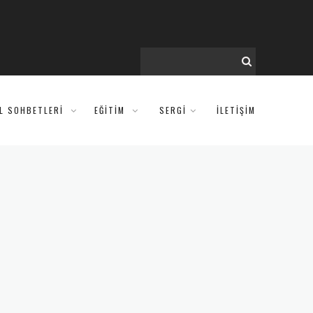
IL SOHBETLERI
EĞITIM
SERGİ
İLETİŞİM