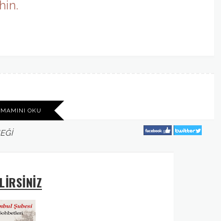
hin.
AMAMINI OKU
EĞİ
LİRSİNİZ