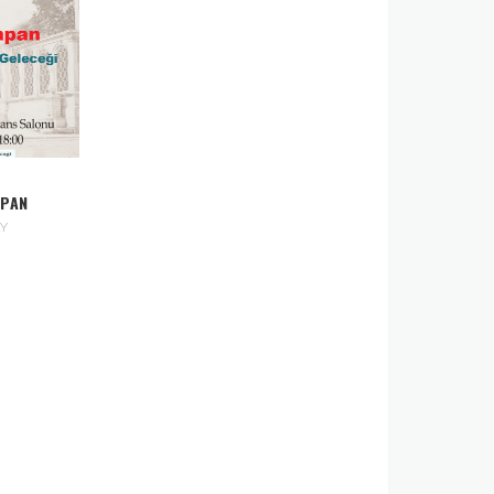
APAN
Y