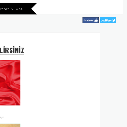
AMAMINI OKU
LİRSİNİZ
AY