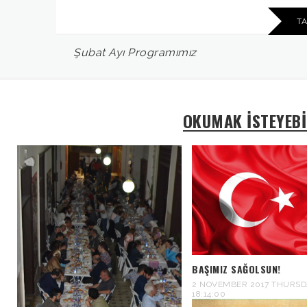
T
Şubat
Ayı
Programımız
OKUMAK İSTEYEBİ
BAŞIMIZ SAĞOLSUN!
2 NOVEMBER 2017 THURSD
18:14:00