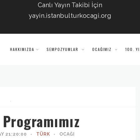
Canlı Yayın Takibi İçin
yayin.istanbulturkocagi.org
HAKKIMIZDA
SEMPOZYUMLAR
OCAĞIMIZ
100. Y
,
ı Programımız
Y 21:20:00
TÜRK
OCAĞI