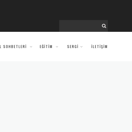
IL SOHBETLERI
EĞITIM
SERGİ
İLETİŞİM