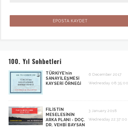
100. Yıl Sohbetleri
TÜRKİYE’nin
6 December 2017
SANAYİLEŞMESİ
Wednesday 08:35:0
KAYSERİ ÖRNEĞİ
FİLİSTİN
3 January 2018
MESELESİNİN
Wednesday 22:37:00
ARKA PLANI - DOÇ.
DR. VEHBİ BAYSAN