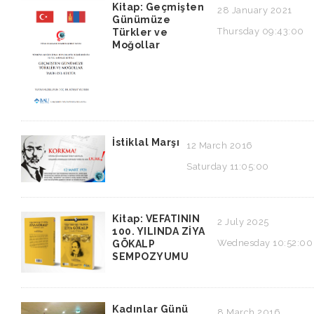
Kitap: Geçmişten
28 January 2021
Günümüze
Thursday 09:43:00
Türkler ve
Moğollar
İstiklal Marşı
12 March 2016
Saturday 11:05:00
Kitap: VEFATININ
2 July 2025
100. YILINDA ZİYA
Wednesday 10:52:00
GÖKALP
SEMPOZYUMU
Kadınlar Günü
8 March 2016