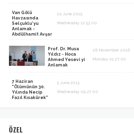
Van Gölü
24 June 2015
Havzasında
Wednesday 12:53:00
Selçuklu'yu
Anlamak -
Abdülhamit Avşar
Prof. Dr. Musa
28 November 2016
Yıldız - Hoca
Monday 01:27:00
Ahmed Yesevi yi
Anlamak
7 Haziran
5 June 2013
"Ölümünün 30.
Wednesday 09:27:00
Yılında Necip
Fazıl Kısakürek"
ÖZEL