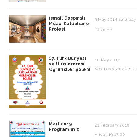
İsmail Gaspıralı
3 May 2014 Saturday
Müze-Kütüphane
23:39:00
Projesi
17. Türk Dünyası
10 May 2017
ve Uluslararası
Wednesday 02:26:0
Öğrenciler Şöleni
Mart 2019
22 February 2019
Programımız
Friday 19:17:00