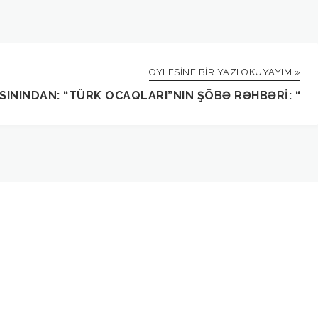
ÖYLESINE BIR YAZI OKUYAYIM »
ININDAN: “TÜRK OCAQLARI”NIN ŞÖBƏ RƏHBƏRI: “