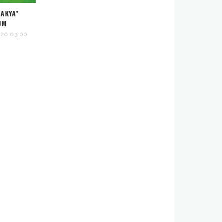
AKYA"
UM
20:03:00