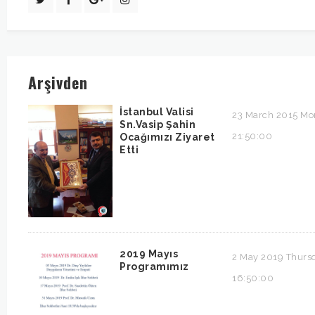
Arşivden
İstanbul Valisi
23 March 2015 M
Sn.Vasip Şahin
21:50:00
Ocağımızı Ziyaret
Etti
2019 Mayıs
2 May 2019 Thurs
Programımız
16:50:00