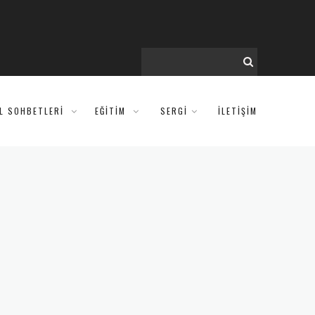
IL SOHBETLERI
EĞITIM
SERGİ
İLETİŞİM