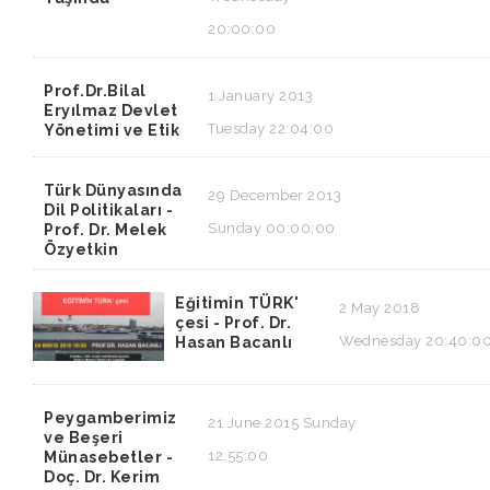
20:00:00
Prof.Dr.Bilal
1 January 2013
Eryılmaz Devlet
Tuesday 22:04:00
Yönetimi ve Etik
Türk Dünyasında
29 December 2013
Dil Politikaları -
Sunday 00:00:00
Prof. Dr. Melek
Özyetkin
Eğitimin TÜRK'
2 May 2018
çesi - Prof. Dr.
Wednesday 20:40:0
Hasan Bacanlı
Peygamberimiz
21 June 2015 Sunday
ve Beşeri
12:55:00
Münasebetler -
Doç. Dr. Kerim