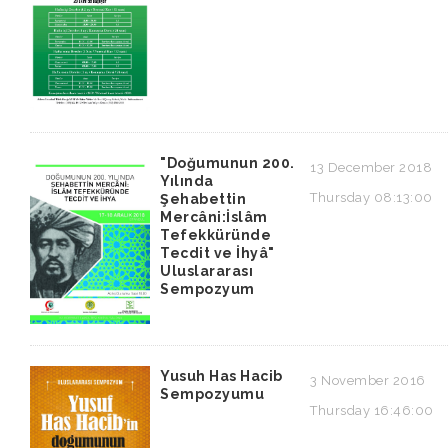
"Doğumunun 200.
13 December 2018
Yılında
Thursday 08:13:00
Şehabettin
Mercâni:İslâm
Tefekküründe
Tecdit ve İhyâ"
Uluslararası
Sempozyum
Yusuh Has Hacib
3 November 2016
Sempozyumu
Thursday 16:46:00