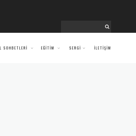
IL SOHBETLERI
EĞITIM
SERGİ
İLETİŞİM