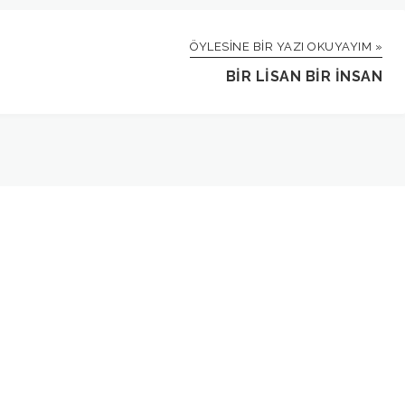
ÖYLESINE BIR YAZI OKUYAYIM »
BIR LISAN BIR INSAN