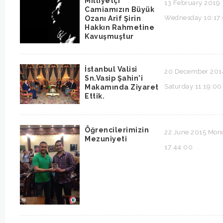
Milliyetçi
13 February 2019
Camiamızın Büyük
Wednesday 10:17
Ozanı Arif Şirin
Hakkın Rahmetine
Kavuşmuştur
İstanbul Valisi
20 December 201
Sn.Vasip Şahin'i
Saturday 11:19:00
Makamında Ziyaret
Ettik.
Öğrencilerimizin
22 June 2015 Mon
Mezuniyeti
17:44:00