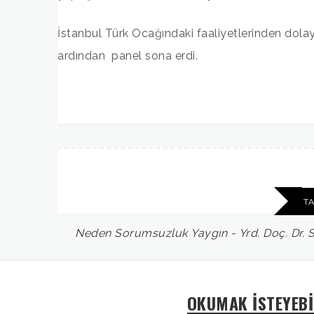
İstanbul Türk Ocağındaki faaliyetlerinden dola
ardından panel sona erdi.
T
Neden
Sorumsuzluk
Yaygın
-
Yrd.
Doç.
Dr.
S
OKUMAK İSTEYEBİ