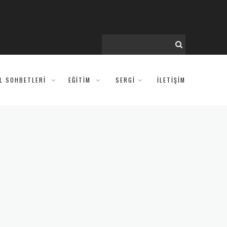
IL SOHBETLERI
EĞITIM
SERGİ
İLETİŞİM