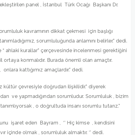
leştirilen panel , İstanbul Türk Ocağı Başkanı Dr.
sorumluluk kavramının dikkat çekmesi için başlığı
l tanımladığımız, sorumluluğunda anlamını belirler.” dedi.
 “ ahlaki kurallar” çerçevesinde incelenmesi gerektiğini
fiil ortaya konmalıdır. Burada önemli olan amaçtır.
, onlara kattığımız amaçlardır.” dedi.
ültür çevresiyle doğrudan ilişkilidir.” diyerek
ından ve yapmadığından sorumludur. Sorumluluk , bizim
l tanımlıyorsak , o doğrultuda insanı sorumlu tutarız.”
nu işaret eden Bayram , ‘’ Hiç kimse , kendisini
r içinde olmak , sorumluluk almaktır. ‘’ dedi.