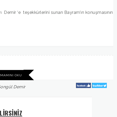
yı Demir ‘e teşekkürlerini sunan Bayram’ın konuşmasının
AMAMINI OKU
ongül
Demir
LİRSİNİZ