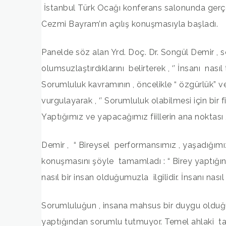
İstanbul Türk Ocağı konferans salonunda gerçek
Cezmi Bayram’ın açılış konuşmasıyla başladı.
Panelde söz alan Yrd. Doç. Dr. Songül Demir , 
olumsuzlaştırdıklarını belirterek , ‘’ İnsanı nası
Sorumluluk kavramının , öncelikle “ özgürlük” ve
vurgulayarak , ‘’ Sorumluluk olabilmesi için bir 
Yaptığımız ve yapacağımız fiillerin ana noktası 
Demir , “ Bireysel performansımız , yaşadığımız k
konuşmasını şöyle tamamladı : “ Birey yaptığ
nasıl bir insan olduğumuzla ilgilidir. İnsanı nası
Sorumluluğun , insana mahsus bir duygu olduğu
yaptığından sorumlu tutmuyor. Temel ahlaki tavı