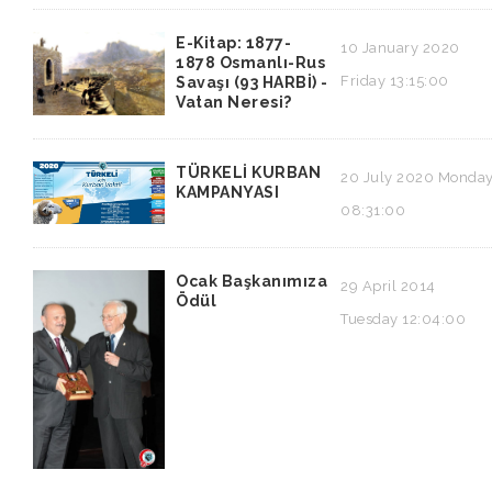
E-Kitap: 1877-
10 January 2020
1878 Osmanlı-Rus
Friday 13:15:00
Savaşı (93 HARBİ) -
Vatan Neresi?
TÜRKELİ KURBAN
20 July 2020 Monda
KAMPANYASI
08:31:00
Ocak Başkanımıza
29 April 2014
Ödül
Tuesday 12:04:00