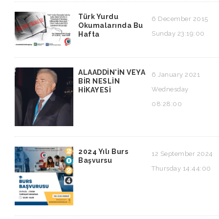
Türk Yurdu
6 December 2015
Okumalarında Bu
Sunday 23:19:00
Hafta
ALAADDİN'İN VEYA
6 January 2021
BİR NESLİN
Wednesday
HİKAYESİ
08:28:00
2024 Yılı Burs
12 September 2024
Başvursu
Thursday 14:44:00