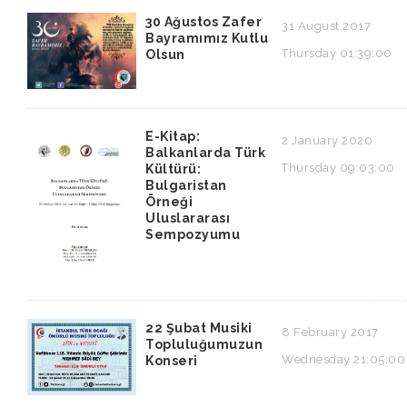
30 Ağustos Zafer
31 August 2017
Bayramımız Kutlu
Thursday 01:39:00
Olsun
E-Kitap:
2 January 2020
Balkanlarda Türk
Thursday 09:03:00
Kültürü:
Bulgaristan
Örneği
Uluslararası
Sempozyumu
22 Şubat Musiki
8 February 2017
Topluluğumuzun
Wednesday 21:05:00
Konseri