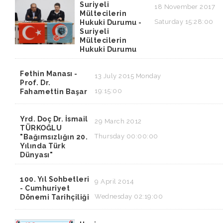
Suriyeli
18 November 2017
Mültecilerin
Saturday 15:28:00
Hukuki Durumu -
Suriyeli
Mültecilerin
Hukuki Durumu
Fethin Manası -
13 July 2015 Monday
Prof. Dr.
19:15:00
Fahamettin Başar
Yrd. Doç Dr. İsmail
29 March 2012
TÜRKOĞLU
Thursday 00:00:00
"Bağımsızlığın 20.
Yılında Türk
Dünyası"
100. Yıl Sohbetleri
9 April 2014
- Cumhuriyet
Wednesday 02:19:00
Dönemi Tarihçiliği