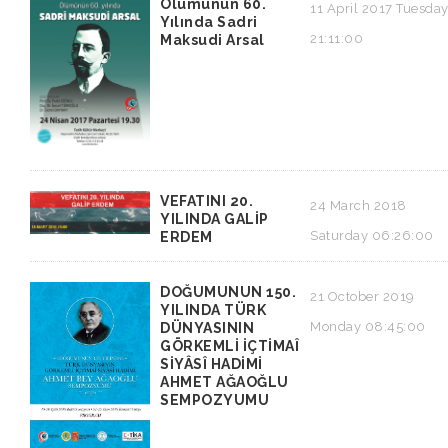
Ölümünün 60.
11 April 2017 Tuesda
Yılında Sadri
21:11:00
Maksudi Arsal
VEFATINI 20.
24 March 2018
YILINDA GALİP
Saturday 06:26:00
ERDEM
DOĞUMUNUN 150.
21 October 2019
YILINDA TÜRK
Monday 08:45:00
DÜNYASININ
GÖRKEMLİ İÇTİMAȊ
SİYÂSȊ HADİMİ
AHMET AĞAOĞLU
SEMPOZYUMU