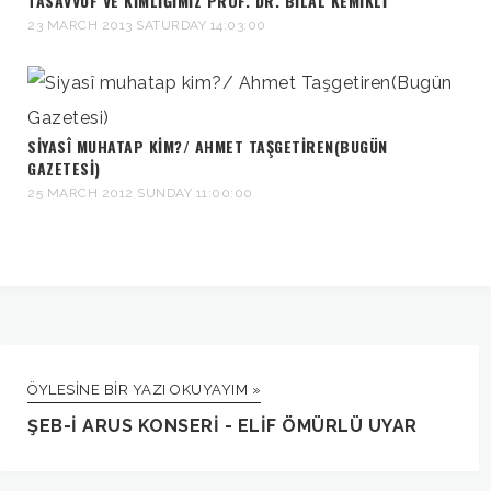
TASAVVUF VE KIMLIĞIMIZ PROF. DR. BILAL KEMIKLI
23 MARCH 2013 SATURDAY 14:03:00
SIYASÎ MUHATAP KIM?/ AHMET TAŞGETIREN(BUGÜN
GAZETESI)
25 MARCH 2012 SUNDAY 11:00:00
ÖYLESINE BIR YAZI OKUYAYIM »
ŞEB-I ARUS KONSERI - ELIF ÖMÜRLÜ UYAR