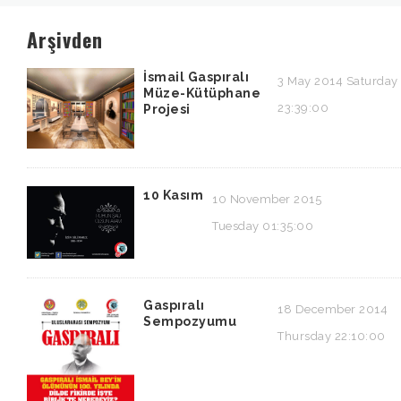
Arşivden
İsmail Gaspıralı
3 May 2014 Saturday
Müze-Kütüphane
23:39:00
Projesi
10 Kasım
10 November 2015
Tuesday 01:35:00
Gaspıralı
18 December 2014
Sempozyumu
Thursday 22:10:00