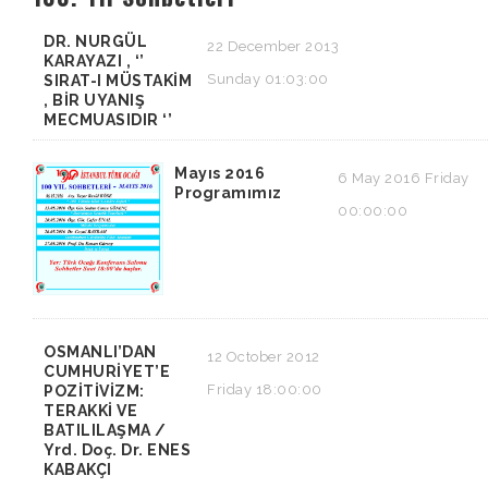
DR. NURGÜL
22 December 2013
KARAYAZI , ‘’
Sunday 01:03:00
SIRAT-I MÜSTAKİM
, BİR UYANIŞ
MECMUASIDIR ‘’
Mayıs 2016
6 May 2016 Friday
Programımız
00:00:00
OSMANLI’DAN
12 October 2012
CUMHURİYET’E
Friday 18:00:00
POZİTİVİZM:
TERAKKİ VE
BATILILAŞMA /
Yrd. Doç. Dr. ENES
KABAKÇI