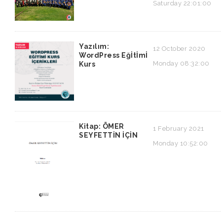
Saturday 22:01:00
Yazılım:
12 October 2020
WordPress Eğİtİmİ
Monday 08:32:00
Kurs
Kitap: ÖMER
1 February 2021
SEYFETTİN İÇİN
Monday 10:52:00