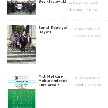
Beşiktaştaytık!
15 December 2016
Thursday 20:11:00
Sanat-Edebiyat
9 November 2015
Heyeti
Monday 20:46:00
Milli Mefküre
13 October 2019
Mektebimizdeki
Sunday 21:05:00
Kurslarımız