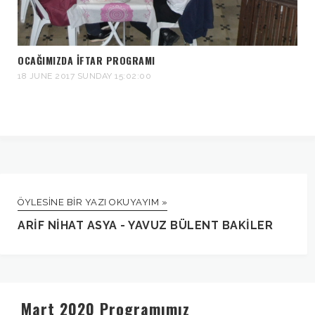
OCAĞIMIZDA İFTAR PROGRAMI
18 JUNE 2017 SUNDAY 15:02:00
ÖYLESINE BIR YAZI OKUYAYIM »
ARIF NIHAT ASYA - YAVUZ BÜLENT BAKILER
Mart 2020 Programımız