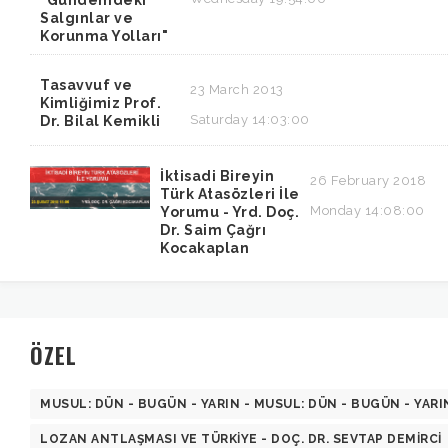
"Gündemdeki
Salgınlar ve
Korunma Yolları"
Tasavvuf ve
23 March 2013
Kimliğimiz Prof.
Saturday 14:03:00
Dr. Bilal Kemikli
İktisadi Bireyin
26 February 2018
Türk Atasözleri İle
Monday 14:08:00
Yorumu - Yrd. Doç.
Dr. Saim Çağrı
Kocakaplan
ÖZEL
MUSUL: DÜN - BUGÜN - YARIN - MUSUL: DÜN - BUGÜN - YARI
LOZAN ANTLAŞMASI VE TÜRKIYE - DOÇ. DR. SEVTAP DEMIRCI