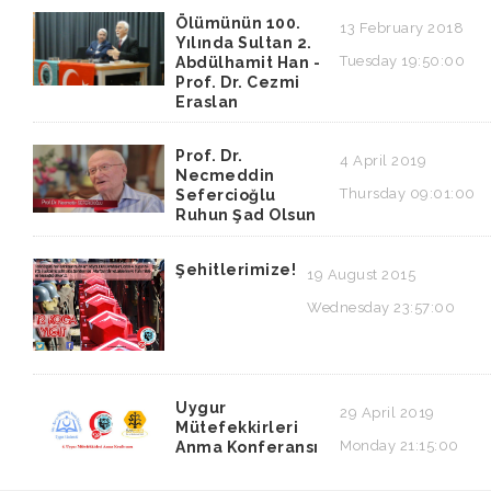
Ölümünün 100.
13 February 2018
Yılında Sultan 2.
Tuesday 19:50:00
Abdülhamit Han -
Prof. Dr. Cezmi
Eraslan
Prof. Dr.
4 April 2019
Necmeddin
Thursday 09:01:00
Sefercioğlu
Ruhun Şad Olsun
Şehitlerimize!
19 August 2015
Wednesday 23:57:00
Uygur
29 April 2019
Mütefekkirleri
Monday 21:15:00
Anma Konferansı