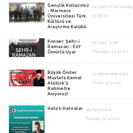
Gençlik Kollarımız
24 April 2016 Sunda
- Marmara
23:37:00
Üniversitesi Türk
Kültürü ve
Araştırma Kulübü
Konser: Şehr-i
26 April 2018
Ramazan - Elif
Thursday 03:32:00
Ömürlü Uyar
Büyük Önder
10 November 2017
Mustafa Kemal
Friday 12:11:00
Atatürk'ü
Rahmetle
Anıyoruz!
Hatırlı Hatıralar
29 April 2014
Tuesday 12:40:00