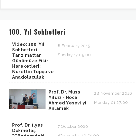
100. Yıl Sohbetleri
Video: 100. Yıl
8 February 2015
Sohbetleri
Sunday 17:05:00
Tanzimattan
Günümüze Fikir
Hareketleri:
Nurettin Topçu ve
Anadoluculuk
Prof. Dr. Musa
28 November 2016
Yıldız - Hoca
Monday 01:27:00
Ahmed Yesevi yi
Anlamak
Prof. Dr. İlyas
7 October 2020
Dökmetaş
Wednesday 19:54:00