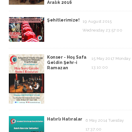
Aralık 2016
Şehitlerimize!
19 August 2015
Wednesday 23:57:00
Konser - Hoş Safa
15 May 2017 Monday
Geldin Şehr-i
13:10:00
Ramazan
Hatırlı Hatıralar
6 May 2014 Tuesday
17:37:00