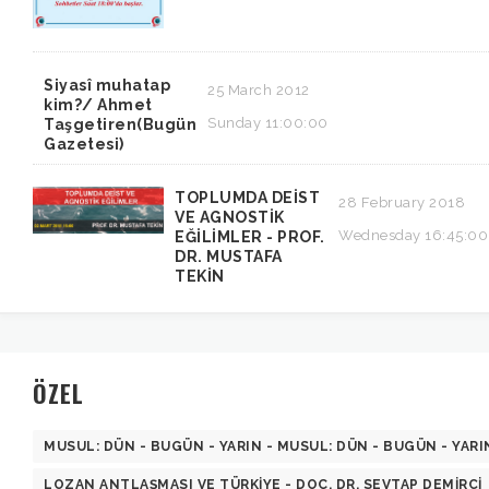
Siyasî muhatap
25 March 2012
kim?/ Ahmet
Sunday 11:00:00
Taşgetiren(Bugün
Gazetesi)
TOPLUMDA DEİST
28 February 2018
VE AGNOSTİK
Wednesday 16:45:00
EĞİLİMLER - PROF.
DR. MUSTAFA
TEKİN
ÖZEL
MUSUL: DÜN - BUGÜN - YARIN - MUSUL: DÜN - BUGÜN - YARI
LOZAN ANTLAŞMASI VE TÜRKIYE - DOÇ. DR. SEVTAP DEMIRCI