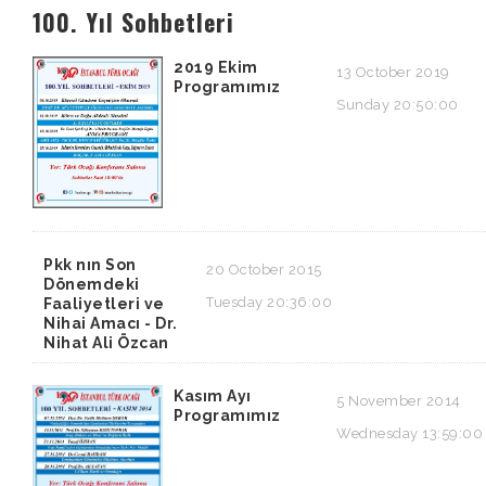
100. Yıl Sohbetleri
2019 Ekim
13 October 2019
Programımız
Sunday 20:50:00
Pkk nın Son
20 October 2015
Dönemdeki
Tuesday 20:36:00
Faaliyetleri ve
Nihai Amacı - Dr.
Nihat Ali Özcan
Kasım Ayı
5 November 2014
Programımız
Wednesday 13:59:00