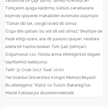
sahasında bir çığır aşmış; Güney Azerbaycan
Türkçesini ayağa kaldırmış, kültürü sanatkarane
biçimde işleyerek mahalliden evrensele ulaşmıştır.
"Türkün dili tək, sevgili istəkli dil olmaz
Özgə dile qatsan, bu əsil dil əsil olmaz." Beyitiyle de
ifade ettiği üzere, ana dil şuurunu işleyen, nesillere
adeta bir hazine bırakan Türk Şairi Şehriyar'ı,
Doğumunun 110. Yılında anma etkinliğimize değerli
teşriflerinizi bekliyoruz.
Tarih: 31 Ocak 2017, Saat: 10:00
Yer:İstanbul Üniversitesi Kongre Merkezi,Beyazıt
Bu etkinliğimiz "Kültür ve Turizm Bakanlığı"nın
Maddi Katkılarıyla düzenlenmektedir.