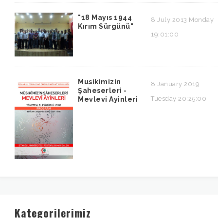
"18 Mayıs 1944
8 July 2013 Monday
Kırım Sürgünü"
19:01:00
Musikimizin
8 January 2019
Şaheserleri -
Tuesday 20:25:00
Mevlevi Ayinleri
Kategorilerimiz