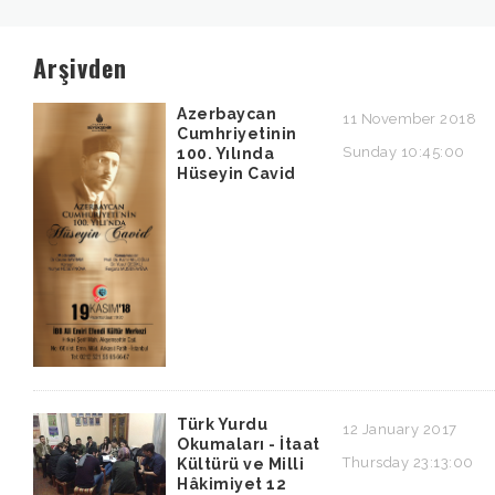
Arşivden
Azerbaycan
11 November 2018
Cumhriyetinin
Sunday 10:45:00
100. Yılında
Hüseyin Cavid
Türk Yurdu
12 January 2017
Okumaları - İtaat
Thursday 23:13:00
Kültürü ve Milli
Hâkimiyet 12