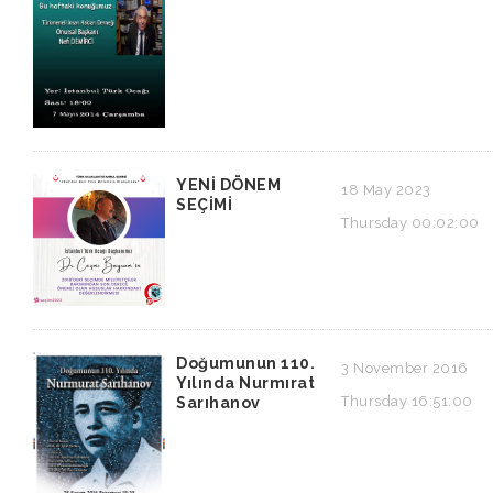
YENİ DÖNEM
18 May 2023
SEÇİMİ
Thursday 00:02:00
Doğumunun 110.
3 November 2016
Yılında Nurmırat
Thursday 16:51:00
Sarıhanov