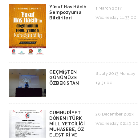
Yûsuf Has HâcIb
1 March 2017
Sempozyumu
Wednesday 11:33:00
Bildirileri
GEÇMİŞTEN
8 July 2013 Monday
GÜNÜMÜZE
19:31:00
ÖZBEKİSTAN
CUMHURİYET
20 December 2023
DÖNEMİ TÜRK
Wednesday 02:49:0
MİLLİYETÇİLİĞİ
MUHASEBE, ÖZ
ELEŞTİRİ VE