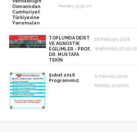
Vehhabiliğin
Monday 15:52:00
Osmanlıdan
Cumhuriyet
Türkiyesine
Yansımaları
TOPLUMDA DEİST
28 February 2018
VE AGNOSTİK
Wednesday 16:45:00
EĞİLİMLER - PROF.
DR. MUSTAFA
TEKİN
Şubat 2016
8 February 2016
Programımız
Monday 12:02:00