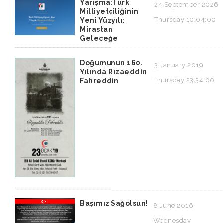
Yarışma:Türk
24 September 2026
Milliyetçiliğinin
Thursday 10:04:00
Yeni Yüzyılı:
Mirastan
Geleceğe
Doğumunun 160.
3 January 2019
Yılında Rızaeddin
Thursday 23:34:00
Fahreddin
Başımız Sağolsun!
8 June 2016
Wednesday