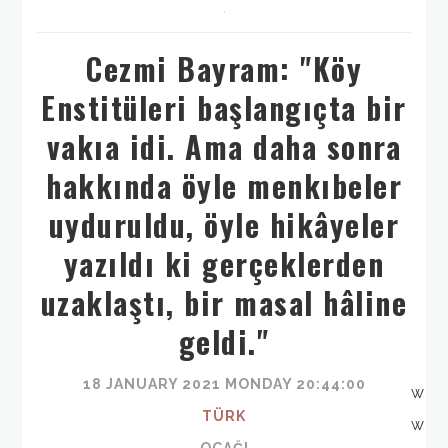
,
Cezmi Bayram: "Köy
Enstitüleri başlangıçta bir
vakıa idi. Ama daha sonra
hakkında öyle menkıbeler
uyduruldu, öyle hikâyeler
yazıldı ki gerçeklerden
uzaklaştı, bir masal hâline
geldi."
18 JANUARY 2021 MONDAY 20:44:00
w
TÜRK
w
OCAĞI