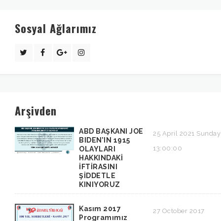
Sosyal Ağlarımız
Arşivden
ABD BAŞKANI JOE
25 April 2021 Sunday
BIDEN’IN 1915
13:00:00
OLAYLARI
HAKKINDAKİ
İFTİRASINI
ŞİDDETLE
KINIYORUZ
Kasım 2017
27 October 2017
Programımız