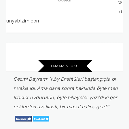
w
.d
unyabizim.com
TAMAMINI OKU
Cezmi
Bayram:
"Köy
Enstitüleri
başlangıçta
bi
r
vakıa
idi.
Ama
daha
sonra
hakkında
öyle
men
kıbeler
uyduruldu,
öyle
hikâyeler
yazıldı
ki
ger
çeklerden
uzaklaştı,
bir
masal
hâline
geldi."