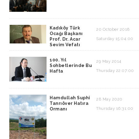
Kadıköy Türk
20 October 2018
Ocağı Başkanı
Saturday 15:04:00
Prof. Dr. Acar
Sevim Vefatı
100. Yıl
29 May 2014
Sohbetlerinde Bu
Thursday 22:07:00
Hafta
Hamdullah Suphi
28 May 2020
Tanrıöver Hatıra
Thursday 16:31:00
Ormanı