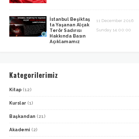
İstanbul Beşiktaş
11 December 2016
ta Yaşanan Alçak
Sunday 14:00:00
Terör Sadırısı
Hakkında Basın
Açıklamamız
Kategorilerimiz
Kitap
(12)
Kurslar
(1)
Başkandan
(21)
Akademi
(2)