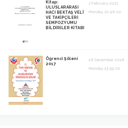
Kitap:
1 February 2021
ULUSLARARASI
Monday 10:46:00
HACI BEKTAŞ VELÎ
VE TAKİPÇİLERİ
SEMPOZYUMU
BİLDİRİLER KİTABI
Öğrenci Şöleni
26 December 2016
2017
Monday 23:59:00