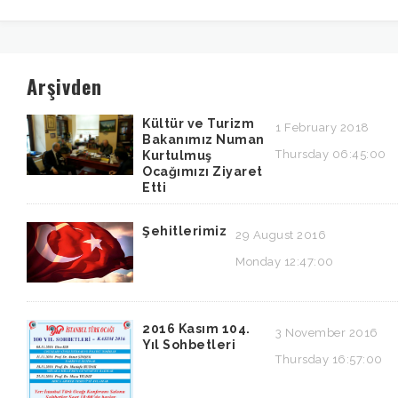
Arşivden
Kültür ve Turizm
1 February 2018
Bakanımız Numan
Thursday 06:45:00
Kurtulmuş
Ocağımızı Ziyaret
Etti
Şehitlerimiz
29 August 2016
Monday 12:47:00
2016 Kasım 104.
3 November 2016
Yıl Sohbetleri
Thursday 16:57:00