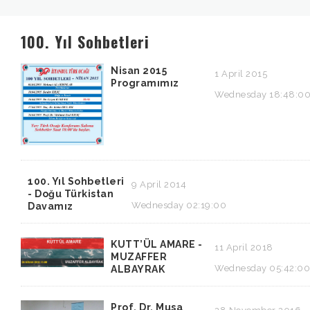
100. Yıl Sohbetleri
Nisan 2015
1 April 2015
Programımız
Wednesday 18:48:0
100. Yıl Sohbetleri
9 April 2014
- Doğu Türkistan
Wednesday 02:19:00
Davamız
KUTT’ÜL AMARE -
11 April 2018
MUZAFFER
Wednesday 05:42:00
ALBAYRAK
Prof. Dr. Musa