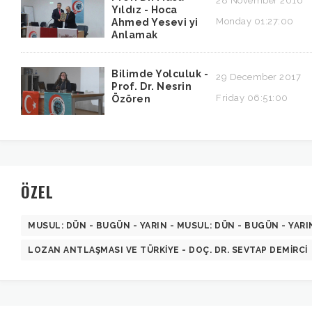
28 November 2016
Yıldız - Hoca
Monday 01:27:00
Ahmed Yesevi yi
Anlamak
Bilimde Yolculuk -
29 December 2017
Prof. Dr. Nesrin
Friday 06:51:00
Özören
ÖZEL
MUSUL: DÜN - BUGÜN - YARIN - MUSUL: DÜN - BUGÜN - YARI
LOZAN ANTLAŞMASI VE TÜRKIYE - DOÇ. DR. SEVTAP DEMIRCI