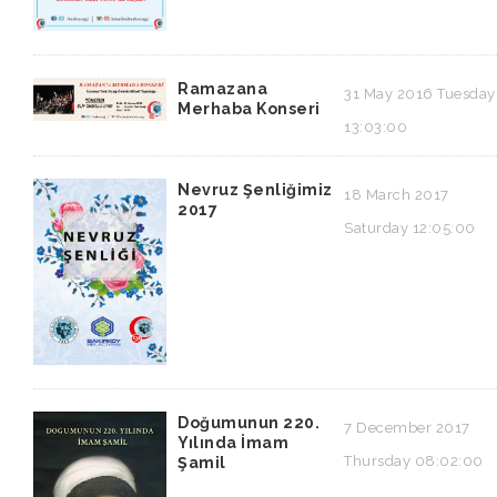
Ramazana
31 May 2016 Tuesday
Merhaba Konseri
13:03:00
Nevruz Şenliğimiz
18 March 2017
2017
Saturday 12:05:00
Doğumunun 220.
7 December 2017
Yılında İmam
Thursday 08:02:00
Şamil