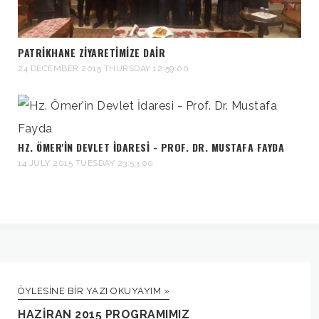
PATRIKHANE ZIYARETIMIZE DAIR
24 DECEMBER 2015 THURSDAY 12:59:00
HZ. ÖMER'IN DEVLET İDARESI - PROF. DR. MUSTAFA FAYDA
14 JULY 2015 TUESDAY 23:53:00
ÖYLESINE BIR YAZI OKUYAYIM »
HAZIRAN 2015 PROGRAMIMIZ