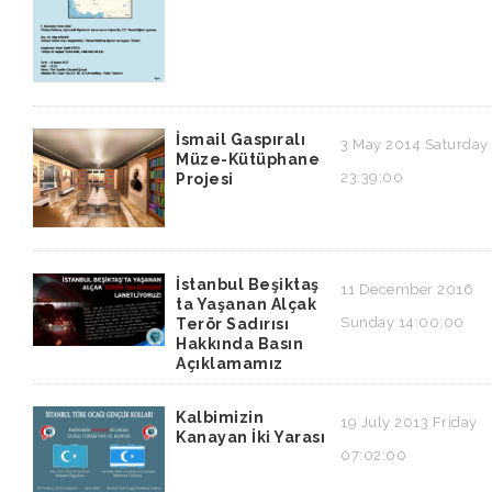
İsmail Gaspıralı
3 May 2014 Saturday
Müze-Kütüphane
23:39:00
Projesi
İstanbul Beşiktaş
11 December 2016
ta Yaşanan Alçak
Sunday 14:00:00
Terör Sadırısı
Hakkında Basın
Açıklamamız
Kalbimizin
19 July 2013 Friday
Kanayan İki Yarası
07:02:00