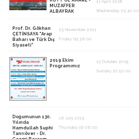
KUTT’ÜL AMARE -
11 April 2018
MUZAFFER
Wednesday 05:42:00
ALBAYRAK
Prof. Dr. Gökhan
25 November 2011
ÇETİNSAYA "Arap
Friday 09:36:00
Baharı ve Türk Dış
Siyaseti"
2019 Ekim
13 October 2019
Programımız
Sunday 20:50:00
Doğumunun 130.
16 July 2015
Yılında
Thursday 16:08:00
Hamdullah Suphi
Tanrıöver - Dr.