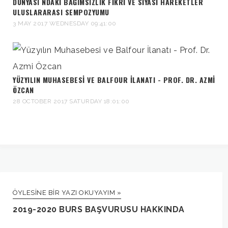
DÜNYASI NDAKI BAĞIMSIZLIK FIKRI VE SIYASI HAREKETLER
ULUSLARARASI SEMPOZYUMU
3 MAY 2017 WEDNESDAY 09:41:00
YÜZYILIN MUHASEBESI VE BALFOUR İLANATI - PROF. DR. AZMI
ÖZCAN
28 OCTOBER 2017 SATURDAY 18:01:00
ÖYLESINE BIR YAZI OKUYAYIM »
2019-2020 BURS BAŞVURUSU HAKKINDA