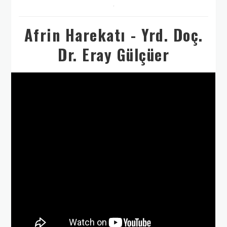
,
Afrin Harekatı - Yrd. Doç.
Dr. Eray Gülçüer
8 FEBRUARY 2018 THURSDAY 17:52:00
TÜRK
OCAĞI