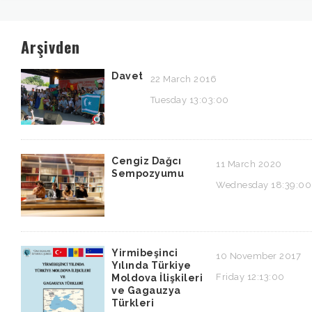
Arşivden
Davet
22 March 2016
Tuesday 13:03:00
Cengiz Dağcı
11 March 2020
Sempozyumu
Wednesday 18:39:00
Yirmibeşinci
10 November 2017
Yılında Türkiye
Friday 12:13:00
Moldova İlişkileri
ve Gagauzya
Türkleri