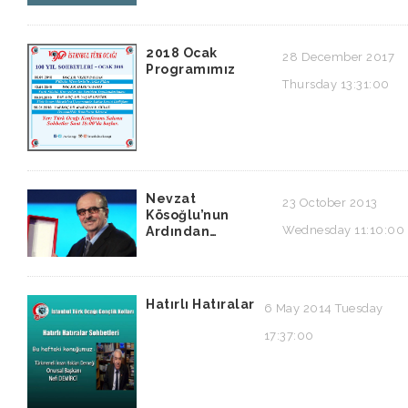
2018 Ocak
28 December 2017
Programımız
Thursday 13:31:00
Nevzat
23 October 2013
Kösoğlu’nun
Wednesday 11:10:00
Ardından…
Hatırlı Hatıralar
6 May 2014 Tuesday
17:37:00