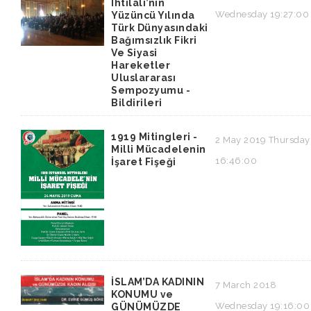
İhtilali’nin
Wednesday 19:27:00
Yüzüncü Yılında
Türk Dünyasındaki
Bağımsızlık Fikri
Ve Siyasi
Hareketler
Uluslararası
Sempozyumu -
Bildirileri
1919 Mitingleri -
2 May 2019 Thursday
Milli Mücadelenin
16:46:00
İşaret Fişeği
İSLAM’DA KADININ
7 March 2018
KONUMU ve
Wednesday 19:16:00
GÜNÜMÜZDE