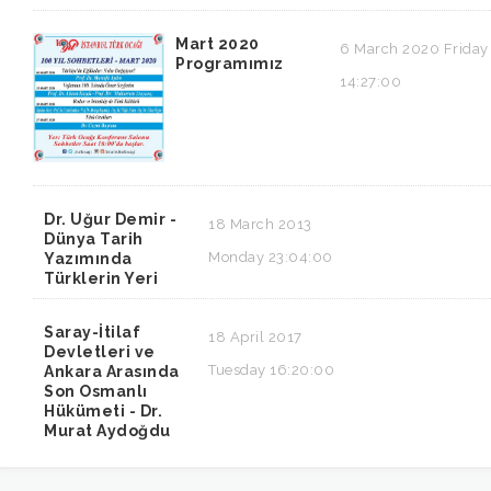
Mart 2020
6 March 2020 Friday
Programımız
14:27:00
Dr. Uğur Demir -
18 March 2013
Dünya Tarih
Monday 23:04:00
Yazımında
Türklerin Yeri
Saray-İtilaf
18 April 2017
Devletleri ve
Tuesday 16:20:00
Ankara Arasında
Son Osmanlı
Hükümeti - Dr.
Murat Aydoğdu