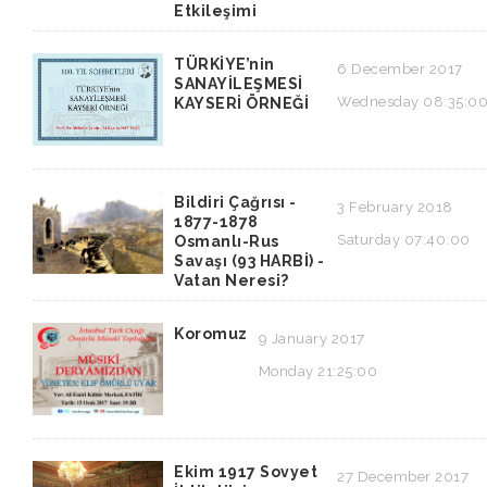
Etkileşimi
TÜRKİYE’nin
6 December 2017
SANAYİLEŞMESİ
Wednesday 08:35:0
KAYSERİ ÖRNEĞİ
Bildiri Çağrısı -
3 February 2018
1877-1878
Saturday 07:40:00
Osmanlı-Rus
Savaşı (93 HARBİ) -
Vatan Neresi?
Koromuz
9 January 2017
Monday 21:25:00
Ekim 1917 Sovyet
27 December 2017