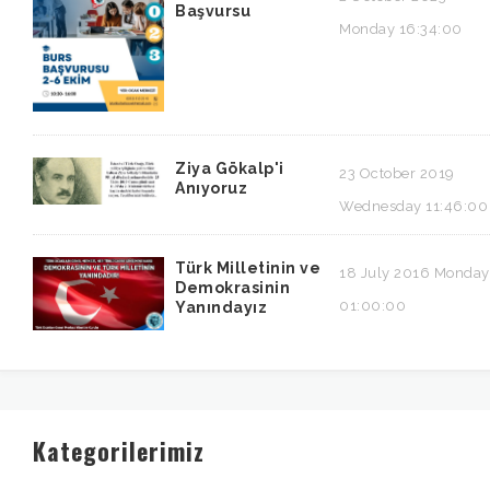
Başvursu
Monday 16:34:00
Ziya Gökalp'i
23 October 2019
Anıyoruz
Wednesday 11:46:00
Türk Milletinin ve
18 July 2016 Monday
Demokrasinin
01:00:00
Yanındayız
Kategorilerimiz