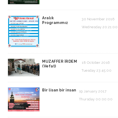
Aralık
30 November 2016
Programımız
Wednesday 20:21:00
MUZAFFER İRDEM
18 October 2016
(Vefat)
Tuesday 23:45:00
Bir lisan bir insan
19 January 2017
Thursday 00:00:00