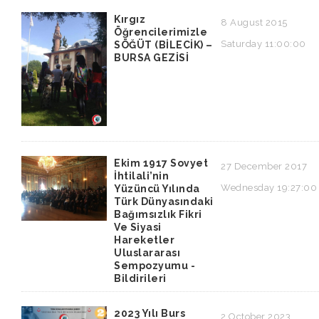
Kırgız
8 August 2015
Öğrencilerimizle
Saturday 11:00:00
SÖĞÜT (BİLECİK) –
BURSA GEZİSİ
Ekim 1917 Sovyet
27 December 2017
İhtilali’nin
Wednesday 19:27:00
Yüzüncü Yılında
Türk Dünyasındaki
Bağımsızlık Fikri
Ve Siyasi
Hareketler
Uluslararası
Sempozyumu -
Bildirileri
2023 Yılı Burs
2 October 2023