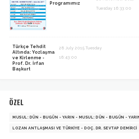
Programımız
Tuesday 16:33:00
Türkçe Tehdit
28 July 2015 Tuesday
Altında: Yozlaşma
18:43:00
ve Kirlenme -
Prof. Dr. İrfan
Başkurt
ÖZEL
MUSUL: DÜN - BUGÜN - YARIN - MUSUL: DÜN - BUGÜN - YARI
LOZAN ANTLAŞMASI VE TÜRKIYE - DOÇ. DR. SEVTAP DEMIRCI