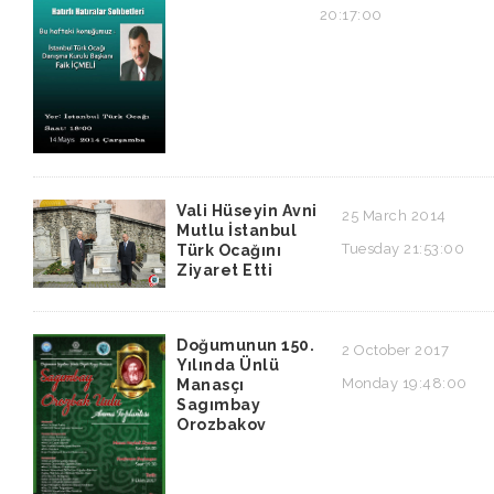
20:17:00
Vali Hüseyin Avni
25 March 2014
Mutlu İstanbul
Tuesday 21:53:00
Türk Ocağını
Ziyaret Etti
Doğumunun 150.
2 October 2017
Yılında Ünlü
Monday 19:48:00
Manasçı
Sagımbay
Orozbakov