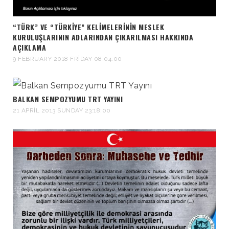
“TÜRK” VE “TÜRKIYE” KELIMELERININ MESLEK
KURULUŞLARININ ADLARINDAN ÇIKARILMASI HAKKINDA
AÇIKLAMA
9 FEBRUARY 2018 FRIDAY 08:04:00
BALKAN SEMPOZYUMU TRT YAYINI
21 APRIL 2013 SUNDAY 23:18:00