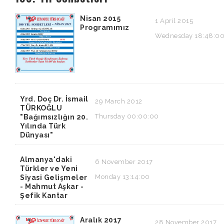
Nisan 2015
1 April 2015
Programımız
Wednesday 18:48:0
Yrd. Doç Dr. İsmail
29 March 2012
TÜRKOĞLU
Thursday 00:00:00
"Bağımsızlığın 20.
Yılında Türk
Dünyası"
Almanya'daki
6 November 2017
Türkler ve Yeni
Monday 13:14:00
Siyasi Gelişmeler
- Mahmut Aşkar -
Şefik Kantar
Aralık 2017
28 November 2017