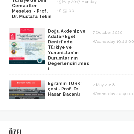
Türkiye de Dini
15 May 2017 Monday
Cemaatler
16:59:00
Meselesi - Prof.
Dr. Mustafa Tekin
Doğu Akdeniz ve
7 October 2020
Adalar(Ege)
Wednesday 19:48:00
Denizi'nde
Türkiye ve
Yunanistan'ın
Durumlarının
Değerlendirilmes
i
Eğitimin TÜRK'
2 May 2018
çesi - Prof. Dr.
Wednesday 20:40:0
Hasan Bacanlı
ÖZEL