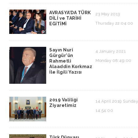
AVRASYA’DA TÜRK
23 May 2013
DİLİ ve TARİHİ
Thursday 22:04:00
EĞİTİMİ
Sayın Nuri
4 January 2021
Gürgür'ün
Monday 08:49:00
Rahmetli
Alaaddin Korkmaz
İle İlgili Yazısı
2019 Valiliği
14 April 2019 Sunday
Ziyaretimiz
14:54:00
Türk Dünyası