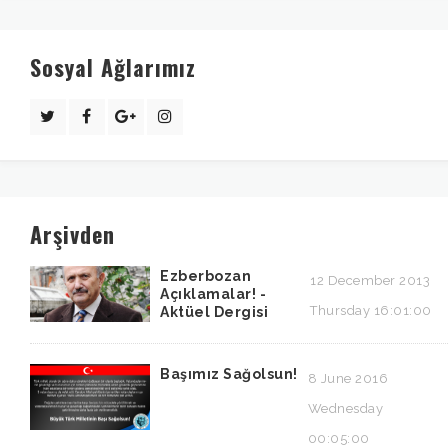
Sosyal Ağlarımız
Arşivden
Ezberbozan
12 December 2013
Açıklamalar! -
Thursday 16:01:00
Aktüel Dergisi
Başımız Sağolsun!
8 June 2016
Wednesday
00:05:00