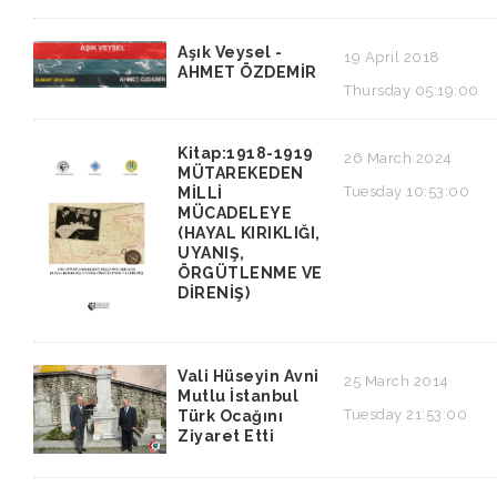
Aşık Veysel -
19 April 2018
AHMET ÖZDEMİR
Thursday 05:19:00
Kitap:1918-1919
26 March 2024
MÜTAREKEDEN
Tuesday 10:53:00
MİLLİ
MÜCADELEYE
(HAYAL KIRIKLIĞI,
UYANIŞ,
ÖRGÜTLENME VE
DİRENİŞ)
Vali Hüseyin Avni
25 March 2014
Mutlu İstanbul
Tuesday 21:53:00
Türk Ocağını
Ziyaret Etti