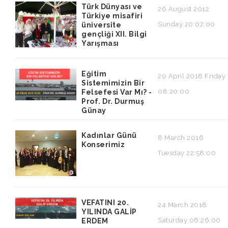
Türk Dünyası ve
26 August 2012
Türkiye misafiri
Sunday 20:02:00
üniversite
gençliği XII. Bilgi
Yarışması
Eğitim
20 April 2018 Friday
Sistemimizin Bir
08:20:00
Felsefesi Var Mı? -
Prof. Dr. Durmuş
Günay
Kadınlar Günü
8 March 2016
Konserimiz
Tuesday 22:58:00
VEFATINI 20.
24 March 2018
YILINDA GALİP
Saturday 06:26:00
ERDEM