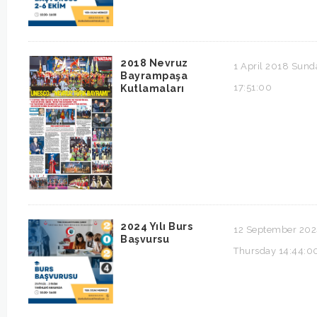
2018 Nevruz
1 April 2018 Sund
Bayrampaşa
17:51:00
Kutlamaları
2024 Yılı Burs
12 September 20
Başvursu
Thursday 14:44:0