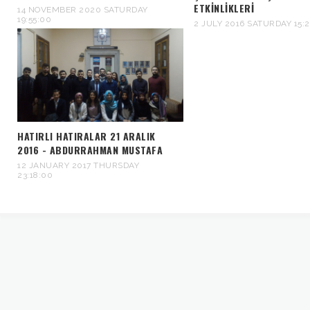
ETKINLIKLERI
14 NOVEMBER 2020 SATURDAY
19:55:00
2 JULY 2016 SATURDAY 15:
HATIRLI HATIRALAR 21 ARALIK
2016 - ABDURRAHMAN MUSTAFA
12 JANUARY 2017 THURSDAY
23:18:00