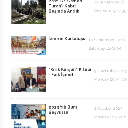
Prof. Dr. Osman
17 January 2018
Turan’ı Kabri
Wednesday 17:39
Başında Andık
İzmirin Kurtuluşu
10 September 2016
Saturday 12:52:00
"Kırık Kurşun" Kitabı
9 November 2015
- Faik İçmeli
Monday 20:44:00
2023 Yılı Burs
2 October 2023
Başvursu
Monday 16:34:00