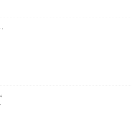
ay
24
0