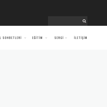
IL SOHBETLERI
EĞITIM
SERGİ
İLETİŞİM