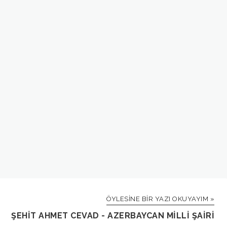
ÖYLESINE BIR YAZI OKUYAYIM »
ŞEHIT AHMET CEVAD - AZERBAYCAN MILLI ŞAIRI