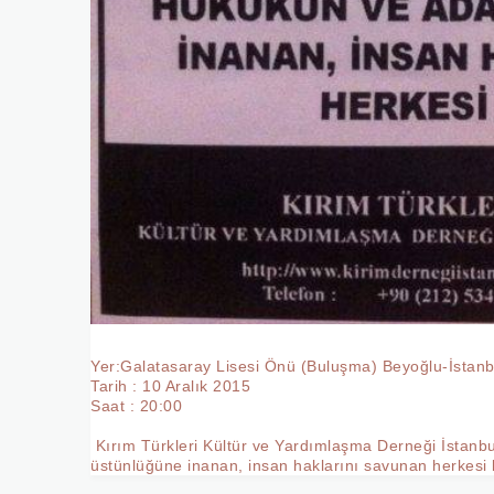
Yer:Galatasaray Lisesi Önü (Buluşma) Beyoğlu-İstanb
Tarih : 10 Aralık 2015
Saat : 20:00
 Kırım Türkleri Kültür ve Yardımlaşma Derneği İstanbul Şubesi'nin düzenlediği Protestoya hukukun ve adaletin 
üstünlüğüne inanan, insan haklarını savunan herkesi 