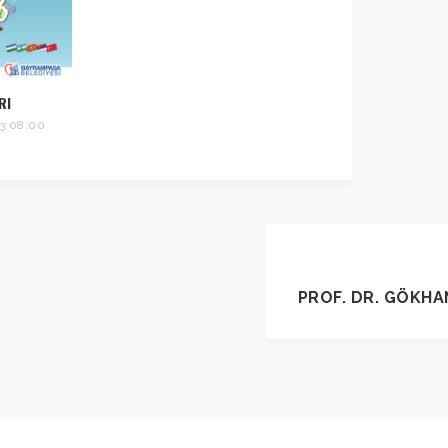
RI
3:08:00
PROF. DR. GÖKHAN