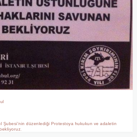
ul
bekliyoruz.