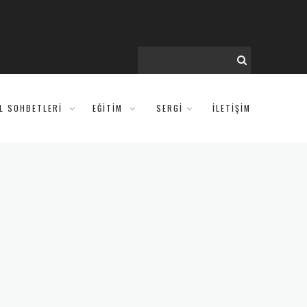
IL SOHBETLERI
EĞITIM
SERGİ
İLETİŞİM