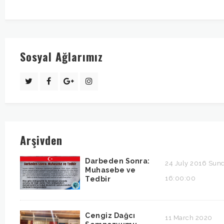
Sosyal Ağlarımız
Arşivden
Darbeden Sonra:
24 July 2016 Sun
Muhasebe ve
16:00:00
Tedbir
Cengiz Dağcı
11 March 2020