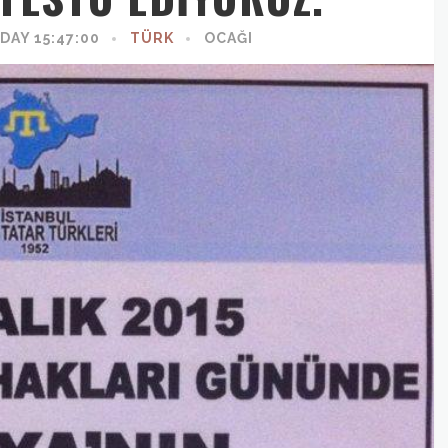
AY 15:47:00
TÜRK
OCAĞI