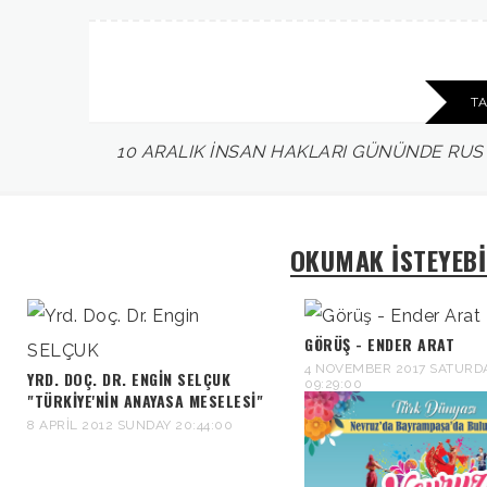
T
10
ARALIK
İNSAN
HAKLARI
GÜNÜNDE
RUS
OKUMAK İSTEYEBİ
GÖRÜŞ - ENDER ARAT
4 NOVEMBER 2017 SATURD
YRD. DOÇ. DR. ENGIN SELÇUK
09:29:00
"TÜRKIYE'NIN ANAYASA MESELESI"
8 APRIL 2012 SUNDAY 20:44:00