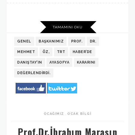
TAMAMINI OKU
GENEL
BAŞKANIMIZ
PROF.
DR.
MEHMET
ÖZ,
TRT
HABER’DE
DANIŞTAY’IN
AYASOFYA
KARARINI
DEĞERLENDIRDI.
OCAĞIMIZ
,
OCAK BILGI
Prof.Dr.İbrahım Maraşın