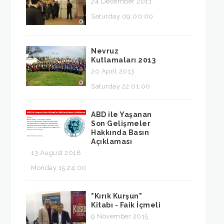
24 December 2011
Saturday 09:00:00
Nevruz
Kutlamaları 2013
20 April 2013
Saturday 22:01:00
ABD ile Yaşanan
Son Gelişmeler
Hakkında Basın
Açıklaması
13 August 2018
Monday 15:24:00
"Kırık Kurşun"
Kitabı - Faik İçmeli
9 November 2015