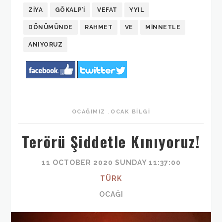
ZİYA
GÖKALP’I
VEFAT
YYIL
DÖNÜMÜNDE
RAHMET
VE
MINNETLE
ANIYORUZ
OCAĞIMIZ
,
OCAK BILGI
Terörü Şiddetle Kınıyoruz!
11 OCTOBER 2020 SUNDAY 11:37:00
TÜRK
OCAĞI