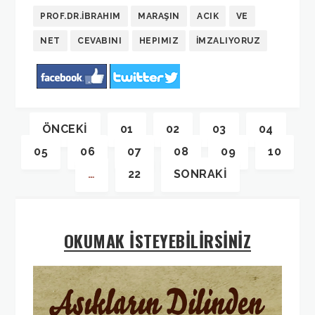
PROF.DR.İBRAHIM
MARAŞIN
ACIK
VE
NET
CEVABINI
HEPIMIZ
İMZALIYORUZ
ÖNCEKI
01
02
03
04
05
06
07
08
09
10
…
22
SONRAKI
OKUMAK İSTEYEBİLİRSİNİZ